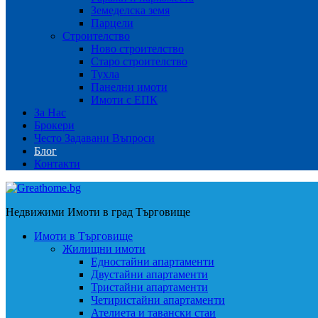
Земеделска земя
Парцели
Строителство
Ново строителство
Старо строителство
Тухла
Панелни имоти
Имоти с ЕПК
За Нас
Брокери
Често Задавани Въпроси
Блог
Контакти
Недвижими Имоти в град Търговище
Имоти в Търговище
Жилищни имоти
Едностайни апартаменти
Двустайни апартаменти
Тристайни апартаменти
Четиристайни апартаменти
Ателиета и тавански стаи