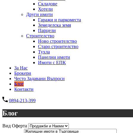
Складове
Хотели
Други имоти
Гаражи и паркоместа
Земеделска земя
Парцели
Строителство
Ново строителство
Старо строителство
Тухла
Панелни имоти
Имоти с ЕПК
За Нас
Брокери
Често Задавани Въпроси
Блог
Контакти
0894-213-399
Блог
Вид Оферта