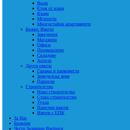
Вили
Етаж от къща
Къщи
Мезонети
Многостайни апартаменти
Бизнес Имоти
Заведения
Магазини
Офиси
Промишлени
Складове
Хотели
Други имоти
Гаражи и паркоместа
Земеделска земя
Парцели
Строителство
Ново строителство
Старо строителство
Тухла
Панелни имоти
Имоти с ЕПК
За Нас
Брокери
Често Задавани Въпроси