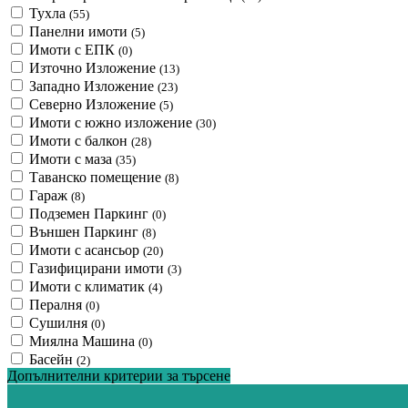
Тухла
(55)
Панелни имоти
(5)
Имоти с ЕПК
(0)
Източно Изложение
(13)
Западно Изложение
(23)
Северно Изложение
(5)
Имоти с южно изложение
(30)
Имоти с балкон
(28)
Имоти с маза
(35)
Таванско помещение
(8)
Гараж
(8)
Подземен Паркинг
(0)
Външен Паркинг
(8)
Имоти с асансьор
(20)
Газифицирани имоти
(3)
Имоти с климатик
(4)
Пералня
(0)
Сушилня
(0)
Миялна Машина
(0)
Басейн
(2)
Допълнителни критерии за търсене