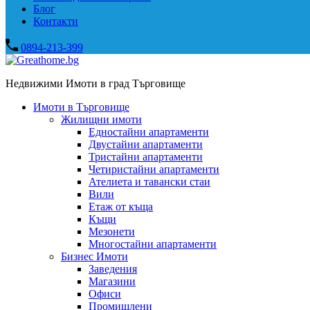
Блог
Контакти
0894-213-399
Недвижими Имоти в град Търговище
Имоти в Търговище
Жилищни имоти
Едностайни апартаменти
Двустайни апартаменти
Тристайни апартаменти
Четиристайни апартаменти
Ателиета и тавански стаи
Вили
Етаж от къща
Къщи
Мезонети
Многостайни апартаменти
Бизнес Имоти
Заведения
Магазини
Офиси
Промишлени