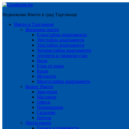
Недвижими Имоти в град Търговище
Имоти в Търговище
Жилищни имоти
Едностайни апартаменти
Двустайни апартаменти
Тристайни апартаменти
Четиристайни апартаменти
Ателиета и тавански стаи
Вили
Етаж от къща
Къщи
Мезонети
Многостайни апартаменти
Бизнес Имоти
Заведения
Магазини
Офиси
Промишлени
Складове
Хотели
Други имоти
Гаражи и паркоместа