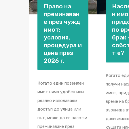
Право на
Насл
преминаван
н имо
е през чужд
прид
имот:
по вр
условия,
брак 
процедура и
собс
цена през
т е?
2026 г.
Когато еди
Когато един поземлен
получи нас
имот няма удобен или
имот, при
реално използваем
време на б
достъп до улица или
възниква 
път, може да се наложи
дали жили
преминаване през
къщата ил