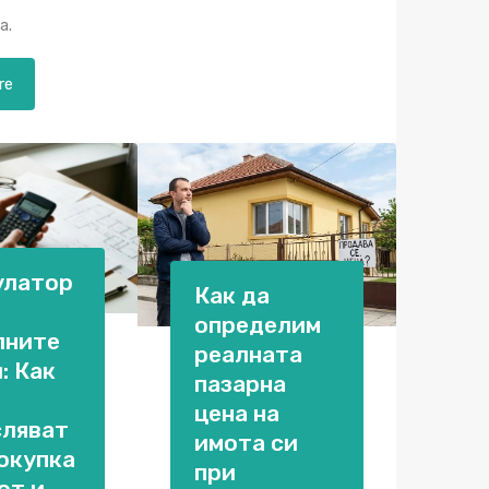
а.
re
улатор
Как да
определим
лните
реалната
: Как
пазарна
цена на
сляват
имота си
окупка
при
от и