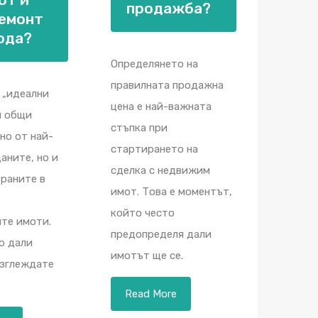
продажба?
ремонт
ода?
Определянето на
правилната продажна
 „идеални
цена е най-важната
и общи
стъпка при
дно от най-
стартирането на
аните, но и
сделка с недвижим
раните в
имот. Това е моментът,
който често
те имоти.
предопределя дали
о дали
имотът ще се.
азглеждате
Read More