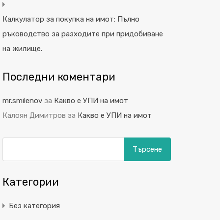
Калкулатор за покупка на имот: Пълно
ръководство за разходите при придобиване
на жилище.
Последни коментари
mr.smilenov
за
Какво е УПИ на имот
Калоян Димитров
за
Какво е УПИ на имот
Търсене
за:
Категории
Без категория