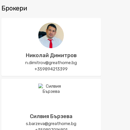
Брокери
Николай Димитров
n.dimitrov@greathome.bg
+359894213399
Силвия Бързева
s.barzeva@greathome.bg