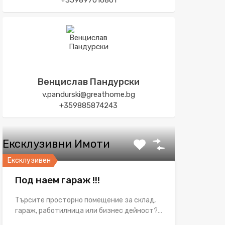
+359897016801
Венцислав Пандурски
v.pandurski@greathome.bg
+359885874243
Ексклузивни Имоти
Ексклузивен
Под наем гараж !!!
Търсите просторно помещение за склад,
гараж, работилница или бизнес дейност?…