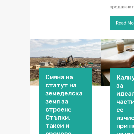
продажнат
Read Mo
Смяна на
Калк
статут на
за
земеделска
идеа
земя за
части
строеж:
се
Стъпки,
изчи
такси и
при п
срокове
на им