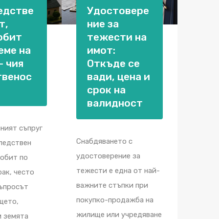
едстве
Удостовере
т,
ние за
обит
тежести на
еме на
имот:
– чия
Откъде се
твенос
вади, цена и
срок на
валидност
ният съпруг
Снабдяването с
ледствен
удостоверение за
добит по
тежести е една от най-
рак, често
важните стъпки при
въпросът
покупко-продажба на
щето,
жилище или учредяване
и земята