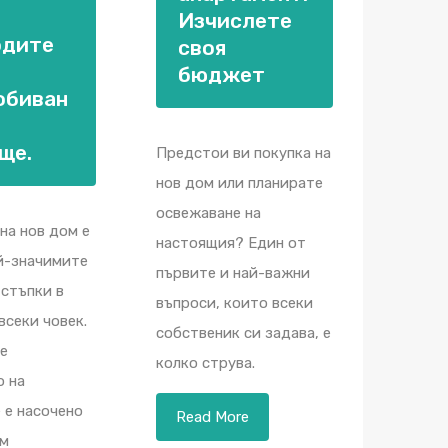
Изчислете
одите
своя
бюджет
обиван
ще.
Предстои ви покупка на
нов дом или планирате
освежаване на
на нов дом е
настоящия? Един от
й-значимите
първите и най-важни
стъпки в
въпроси, които всеки
всеки човек.
собственик си задава, е
е
колко струва.
о на
 е насочено
Read More
ъм