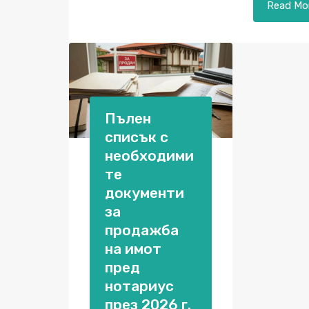
Read Mo
Пълен
списък с
необходими
те
документи
за
продажба
на имот
пред
нотариус
през 2026 г.