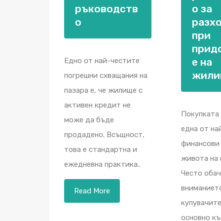
ръководств
о за
о
разх
при
прид
е на
Едно от най-честите
жили
погрешни схващания на
пазара е, че жилище с
активен кредит не
Покупката 
може да бъде
една от на
продадено. Всъщност,
финансови 
това е стандартна и
живота на 
ежедневна практика..
Често обач
вниманиет
Read More
купувачите
основно к