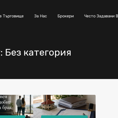
Имоти в Търговище
За Нас
Бр
в Търговище
За Нас
Брокери
Често Задавани 
y: Без категория