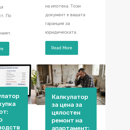
на ипотека. Този
ща
документ е вашата
т. По
гаранция за
юридическата.
ният.
Read More
re
улатор
Калкулатор
купка
за цена за
от:
цялостен
о
ремонт на
водств
апартамент: