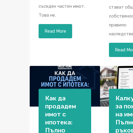
съседен частен имот.
стават об
Това не.
собственос
правило
Read More
наследстве
Read Mo
Как да
Калк
продадем
за по
имот с
на им
ипотека:
Пълн
Пълно
ръко