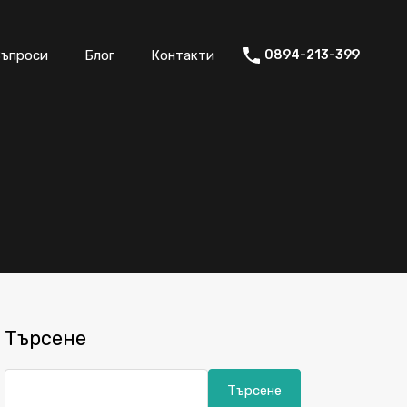
окери
Често Задавани Въпроси
Блог
Контакти
Въпроси
Блог
Контакти
0894-213-399
Търсене
Търсене