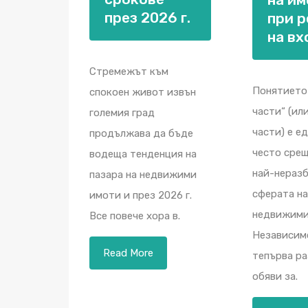
през 2026 г.
при 
на вх
Стремежът към
Понятието
спокоен живот извън
части“ (ил
големия град
части) е е
продължава да бъде
често срещ
водеща тенденция на
най-неразб
пазара на недвижими
сферата на
имоти и през 2026 г.
недвижими
Все повече хора в.
Независим
Read More
тепърва р
обяви за.