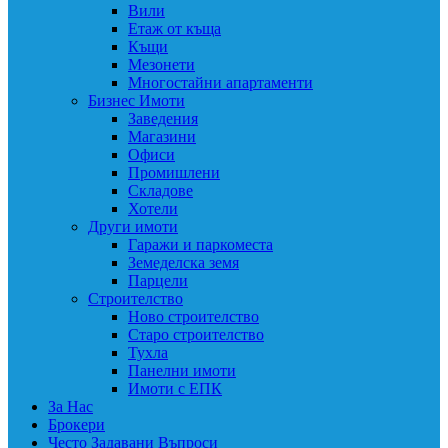
Вили
Етаж от къща
Къщи
Мезонети
Многостайни апартаменти
Бизнес Имоти
Заведения
Магазини
Офиси
Промишлени
Складове
Хотели
Други имоти
Гаражи и паркоместа
Земеделска земя
Парцели
Строителство
Ново строителство
Старо строителство
Тухла
Панелни имоти
Имоти с ЕПК
За Нас
Брокери
Често Задавани Въпроси