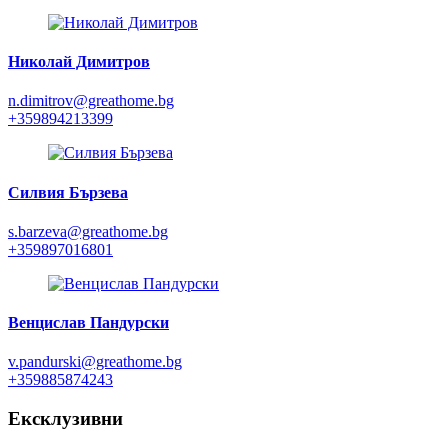
Николай Димитров
n.dimitrov@greathome.bg
+359894213399
Силвия Бързева
s.barzeva@greathome.bg
+359897016801
Венцислав Пандурски
v.pandurski@greathome.bg
+359885874243
Ексклузивни