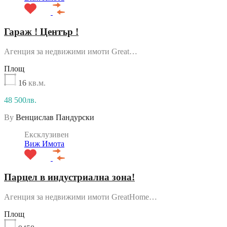
Гараж ! Център !
Агенция за недвижими имоти Great…
Площ
16
кв.м.
48 500лв.
By
Венцислав Пандурски
Ексклузивен
Виж Имота
Парцел в индустриална зона!
Агенция за недвижими имоти GreatHome…
Площ