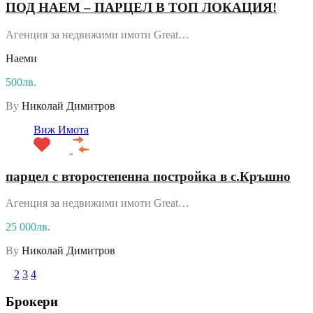
ПОД НАЕМ – ПАРЦЕЛ В ТОП ЛОКАЦИЯ!
Агенция за недвижими имоти Great…
Наеми
500лв.
By
Николай Димитров
Виж Имота
парцел с второстепенна постройка в с.Кръшно
Агенция за недвижими имоти Great…
25 000лв.
By
Николай Димитров
1
2
3
4
Брокери