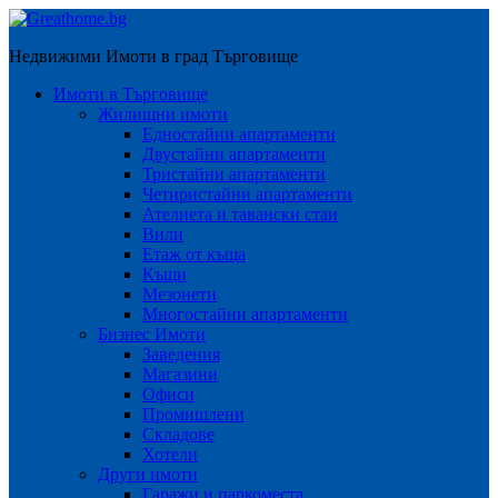
Недвижими Имоти в град Търговище
Имоти в Търговище
Жилищни имоти
Едностайни апартаменти
Двустайни апартаменти
Тристайни апартаменти
Четиристайни апартаменти
Ателиета и тавански стаи
Вили
Етаж от къща
Къщи
Мезонети
Многостайни апартаменти
Бизнес Имоти
Заведения
Магазини
Офиси
Промишлени
Складове
Хотели
Други имоти
Гаражи и паркоместа