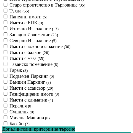
Старо строителство в Търговище
(35)
Тухла
(55)
Панелни имоти
(5)
Имоти с ЕПК
(0)
Източно Изложение
(13)
Западно Изложение
(23)
Северно Изложение
(5)
Имоти с южно изложение
(30)
Имоти с балкон
(28)
Имоти с маза
(35)
Таванско помещение
(8)
Гараж
(8)
Подземен Паркинг
(0)
Външен Паркинг
(8)
Имоти с асансьор
(20)
Газифицирани имоти
(3)
Имоти с климатик
(4)
Пералня
(0)
Сушилня
(0)
Миялна Машина
(0)
Басейн
(2)
Допълнителни критерии за търсене