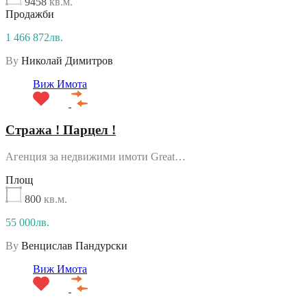
9458
кв.м.
Продажби
1 466 872лв.
By
Николай Димитров
Виж Имота
Стража ! Парцел !
Агенция за недвижими имоти Great…
Площ
800
кв.м.
55 000лв.
By
Венцислав Пандурски
Виж Имота