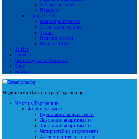
Земеделска земя
Парцели
Строителство
Ново строителство
Старо строителство
Тухла
Панелни имоти
Имоти с ЕПК
За Нас
Брокери
Често Задавани Въпроси
Блог
Контакти
Недвижими Имоти в град Търговище
Имоти в Търговище
Жилищни имоти
Едностайни апартаменти
Двустайни апартаменти
Тристайни апартаменти
Четиристайни апартаменти
Ателиета и тавански стаи