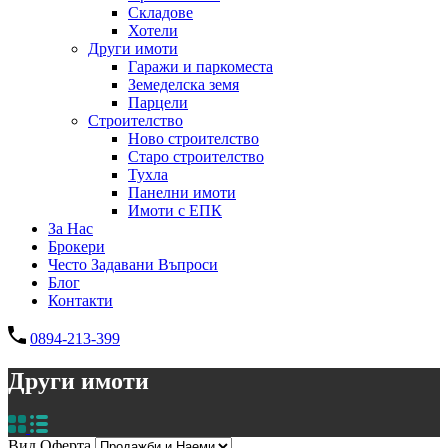
Складове
Хотели
Други имоти
Гаражи и паркоместа
Земеделска земя
Парцели
Строителство
Ново строителство
Старо строителство
Тухла
Панелни имоти
Имоти с ЕПК
За Нас
Брокери
Често Задавани Въпроси
Блог
Контакти
0894-213-399
Други имоти
Вид Оферта