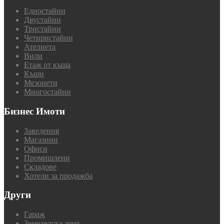
Едностайни
Двустайни
Тристайни
Четиристайни
Ателиета
Вили
Етаж от къща
Къщи
Мезонети
Многостайни
Бизнес Имоти
Заведения
Магазини
Офиси
Промишлени
Складове
Хотели за продажба
Други
Гараж
Земеделска земя