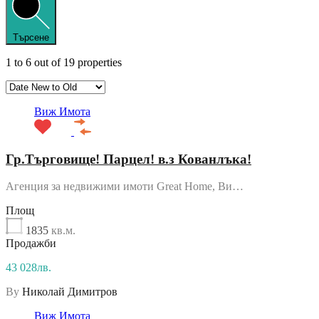
Търсене
1
to
6
out of
19
properties
Виж Имота
Гр.Търговище! Парцел! в.з Кованлъка!
Агенция за недвижими имоти Great Home, Ви…
Площ
1835
кв.м.
Продажби
43 028лв.
By
Николай Димитров
Виж Имота