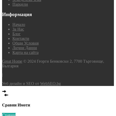
Парцели
Информация
Начало
За Нас
Блог
Контакти
Общи Условия
Лични Данни
Карта на сайта
Great Home
© 2024 Георги Бенковски 2, 7700 Търговище,
България
|
Уеб дизайн и SEO от
WebSEO.bg
Сравни Имоти
Сравни