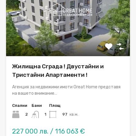
Жилищна Сграда ! Двустайни и
Тристайни Апартаменти !
Агенция за недвижими имоти Great Home представя
на вашето внимание…
Спални
Бани
Площ
2
97
кв.м.
1
227 000 лв. / 116 063 €