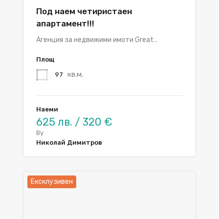
Под наем четиристаен
апартамент!!!
Агенция за недвижими имоти Great…
Площ
кв.м.
97
Наеми
625 лв. / 320 €
By
Николай Димитров
Ексклузивен