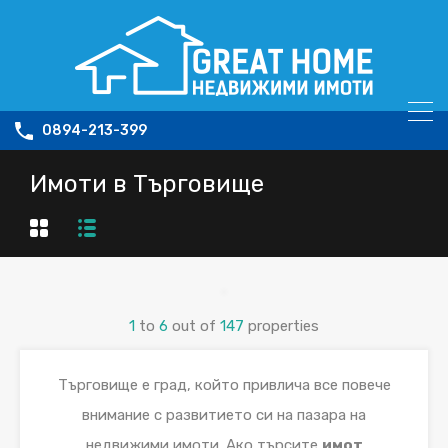
0894-213-399
Имоти в Търговище
1
to
6
out of
147
properties
Търговище е град, който привлича все повече
внимание с развитието си на пазара на
недвижими имоти. Ако търсите
имот