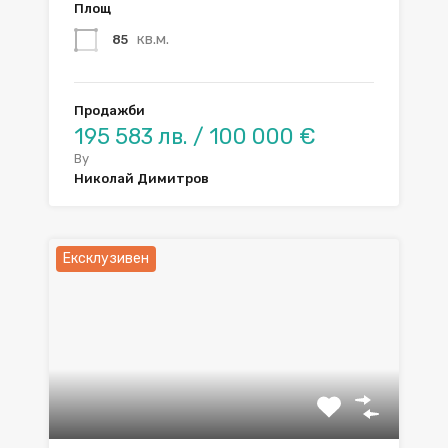
Площ
кв.м.
85
Продажби
195 583 лв. / 100 000 €
By
Николай Димитров
Ексклузивен