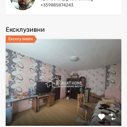
+359885874243
Ексклузивни
Ексклузивен