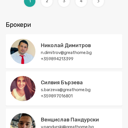
1
2
3
4
Брокери
Николай Димитров
n.dimitrov@greathome.bg
+359894213399
Силвия Бързева
s.barzeva@greathome.bg
+359897016801
Венцислав Пандурски
v.pandurski@greathome.bg