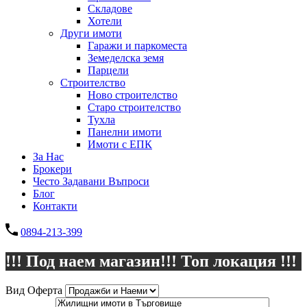
Складове
Хотели
Други имоти
Гаражи и паркоместа
Земеделска земя
Парцели
Строителство
Ново строителство
Старо строителство
Тухла
Панелни имоти
Имоти с ЕПК
За Нас
Брокери
Често Задавани Въпроси
Блог
Контакти
0894-213-399
!!! Под наем магазин!!! Топ локация !!!
Вид Оферта