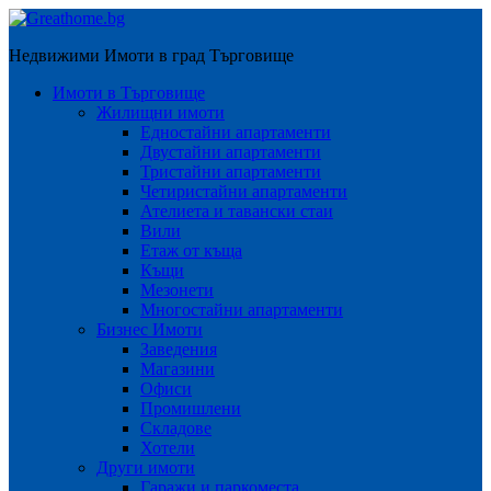
Недвижими Имоти в град Търговище
Имоти в Търговище
Жилищни имоти
Едностайни апартаменти
Двустайни апартаменти
Тристайни апартаменти
Четиристайни апартаменти
Ателиета и тавански стаи
Вили
Етаж от къща
Къщи
Мезонети
Многостайни апартаменти
Бизнес Имоти
Заведения
Магазини
Офиси
Промишлени
Складове
Хотели
Други имоти
Гаражи и паркоместа