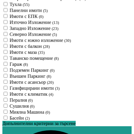
Тухла
(55)
Панелни имоти
(5)
Имоти с ЕПК
(0)
Източно Изложение
(13)
Западно Изложение
(23)
Северно Изложение
(5)
Имоти с южно изложение
(30)
Имоти с балкон
(28)
Имоти с маза
(35)
Таванско помещение
(8)
Гараж
(8)
Подземен Паркинг
(0)
Външен Паркинг
(8)
Имоти с асансьор
(20)
Газифицирани имоти
(3)
Имоти с климатик
(4)
Пералня
(0)
Сушилня
(0)
Миялна Машина
(0)
Басейн
(2)
Допълнителни критерии за търсене