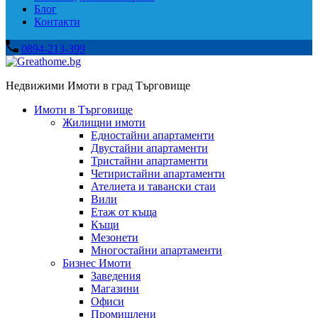
Блог
Контакти
0894-213-399
Недвижими Имоти в град Търговище
Имоти в Търговище
Жилищни имоти
Едностайни апартаменти
Двустайни апартаменти
Тристайни апартаменти
Четиристайни апартаменти
Ателиета и тавански стаи
Вили
Етаж от къща
Къщи
Мезонети
Многостайни апартаменти
Бизнес Имоти
Заведения
Магазини
Офиси
Промишлени