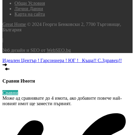
Общи Условия
Лични Данни
Карта на сайта
Great Home
© 2024 Георги Бенковски 2, 7700 Търговище,
България
|
Уеб дизайн и SEO от
WebSEO.bg
Идеален Център ! Гарсониера ! ЮГ !
Къща!! С.Здравец!!
Сравни Имоти
Сравни
Може ад сравнявате до 4 имота, ако добавите повече най-
новият имот ще замести първият.