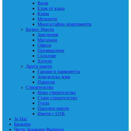
Вили
Етаж от къща
Къщи
Мезонети
Многостайни апартаменти
Бизнес Имоти
Заведения
Магазини
Офиси
Промишлени
Складове
Хотели
Други имоти
Гаражи и паркоместа
Земеделска земя
Парцели
Строителство
Ново строителство
Старо строителство
Тухла
Панелни имоти
Имоти с ЕПК
За Нас
Брокери
Често Задавани Въпроси