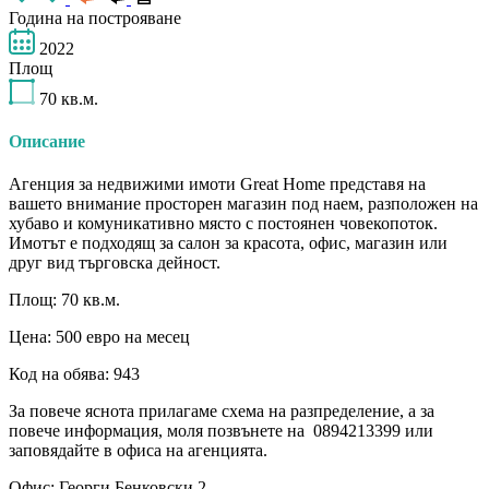
Година на построяване
2022
Площ
70
кв.м.
Описание
Агенция за недвижими имоти Great Home представя на
вашето внимание просторен магазин под наем, разположен на
хубаво и комуникативно място с постоянен човекопоток.
Имотът е подходящ за салон за красота, офис, магазин или
друг вид търговска дейност.
Площ: 70 кв.м.
Цена: 500 евро на месец
Код на обява: 943
За повече яснота прилагаме схема на разпределение, а за
повече информация, моля позвънете на 0894213399 или
заповядайте в офиса на агенцията.
Офис: Георги Бенковски 2