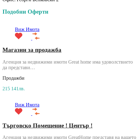
Подобни Оферти
Виж Имота
Магазин за продажба
Агенция за недвижими имоти Great home има удоволствието
да представи…
Продажби
215 141лв.
Виж Имота
Търговско Помещение ! Център !
Агенция за недвижими имоти GreatHome представя на вашето