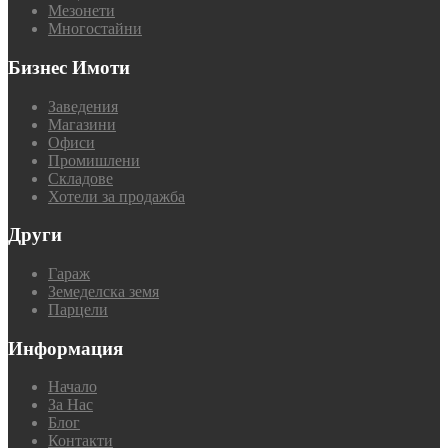
Мезонети
Многостайни
Бизнес Имоти
Заведения
Магазини
Офиси
Промишлени
Складове
Хотели за продажба
Други
Гараж
Земеделска земя
Парцели
Информация
Начало
За Нас
Блог
Контакти