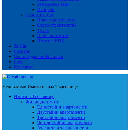
Земеделска земя
Парцели
Строителство
Ново строителство
Старо строителство
Тухла
Панелни имоти
Имоти с ЕПК
За Нас
Брокери
Често Задавани Въпроси
Блог
Контакти
Недвижими Имоти в град Търговище
Имоти в Търговище
Жилищни имоти
Едностайни апартаменти
Двустайни апартаменти
Тристайни апартаменти
Четиристайни апартаменти
Ателиета и тавански стаи