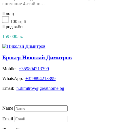
внимание 4-стайно…
Площ
100
sq ft
Продажби
159 000лв.
Брокер Николай Димитров
Mobile:
+359894213399
WhatsApp:
+359894213399
Email:
n.dimitrov@greathome.bg
Всички Обяви
Name
Email