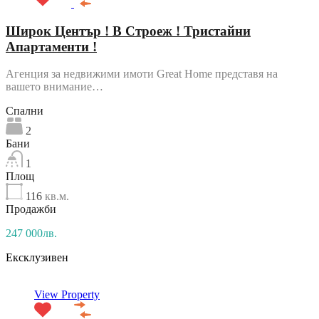
Широк Център ! В Строеж ! Тристайни
Апартаменти !
Агенция за недвижими имоти Great Home представя на
вашето внимание…
Спални
2
Бани
1
Площ
116
кв.м.
Продажби
247 000лв.
Ексклузивен
View Property