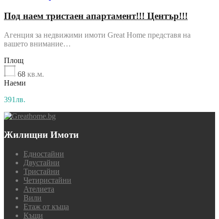
Под наем тристаен апартамент!!! Център!!!
Агенция за недвижими имоти Great Home представя на
вашето внимание…
Площ
68
кв.м.
Наеми
391лв.
Жилищни Имоти
Едностайни
Двустайни
Тристайни
Четиристайни
Ателиета
Вили
Етаж от къща
Къщи