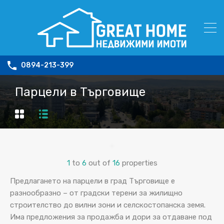
0894-213-399
Парцели в Търговище
1
to
6
out of
16
properties
Предлагането на парцели в град Търговище е
разнообразно – от градски терени за жилищно
строителство до вилни зони и селскостопанска земя.
Има предложения за продажба и дори за отдаване под