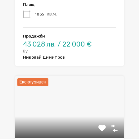
Площ
кв.м.
1835
Продажби
43 028 лв. / 22 000 €
By
Николай Димитров
Ексклузивен