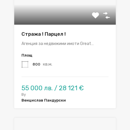
Стража ! Парцел !
Агенция за недвижими имоти Great…
Площ
кв.м.
800
55 000 лв. / 28 121 €
By
Венцислав Пандурски