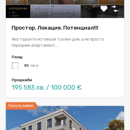
Простор. Локация. Потенциал!!!
Ако търсите истински тухлен дом, а не просто
поредния апартамент,…
Площ
85
кв.м.
Продажби
195 583 лв. / 100 000 €
Ексклузивен