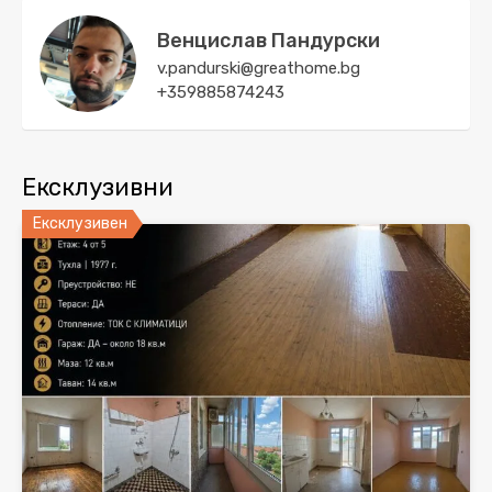
Венцислав Пандурски
v.pandurski@greathome.bg
+359885874243
Ексклузивни
Ексклузивен