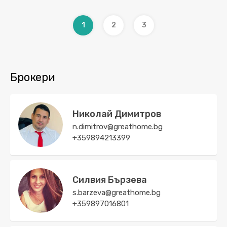
1
2
3
Брокери
Николай Димитров
n.dimitrov@greathome.bg
+359894213399
Силвия Бързева
s.barzeva@greathome.bg
+359897016801