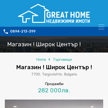
0894-213-399
Магазин ! Широк Център !
Home
Търговище
Магазин ! Широк Център !
7700, Targovishte, Bulgaria
Продажби
282 000лв.