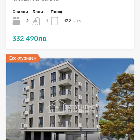
Спални
Бани
Площ
2
132
кв.м.
1
332 490лв.
Ексклузивен