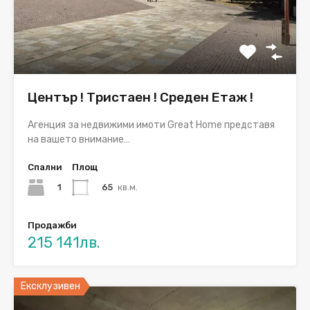
Център ! Тристаен ! Среден Етаж !
Агенция за недвижими имоти Great Home представя
на вашето внимание…
Спални
Площ
1
65
кв.м.
Продажби
215 141лв.
Ексклузивен