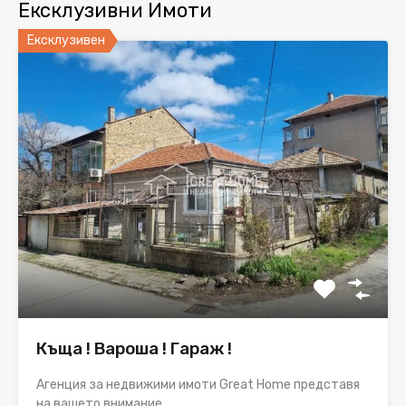
Ексклузивни Имоти
Ексклузивен
Къща ! Вароша ! Гараж !
Агенция за недвижими имоти Great Home представя
на вашето внимание…