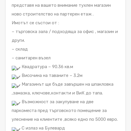
представя на вашето внимание тухлен магазин
ново строителство на партерен етаж .
Имотът се състои от :
– търговска зала / подходяща за офис , магазин и
други.
– склад
– санитарен възел
Квадратура – 90.36 кв.м
Височина на таваните – 3.2м
Магазинът ще бъде завършен на шпакловка
,замазка, ключове,контакти и ВиК до тапа.
Възможност за закупуване на две
паркоместа пред търговското помещение за
улеснение на клиентите ,всяко едно по 5000 евро.
С излаз на Булевард