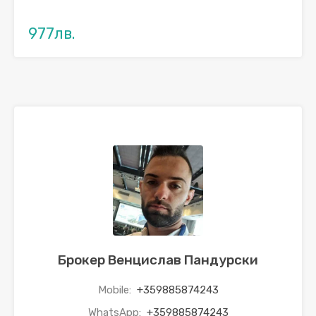
977лв.
Брокер Венцислав Пандурски
Mobile:
+359885874243
WhatsApp:
+359885874243