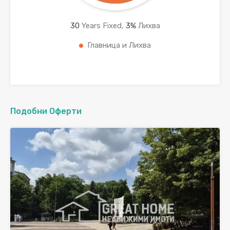
30
Years Fixed,
3
%
Лихва
Главница и Лихва
Подобни Оферти