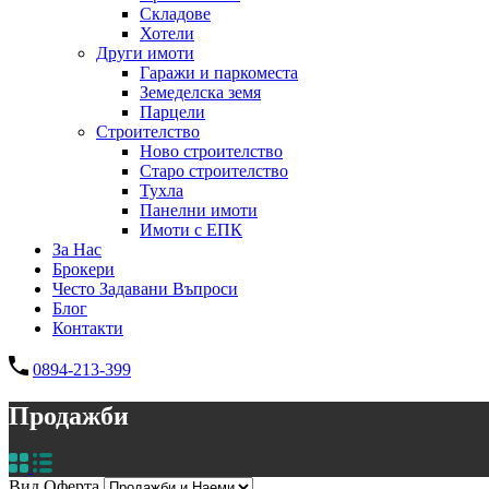
Складове
Хотели
Други имоти
Гаражи и паркоместа
Земеделска земя
Парцели
Строителство
Ново строителство
Старо строителство
Тухла
Панелни имоти
Имоти с ЕПК
За Нас
Брокери
Често Задавани Въпроси
Блог
Контакти
0894-213-399
Продажби
Вид Оферта