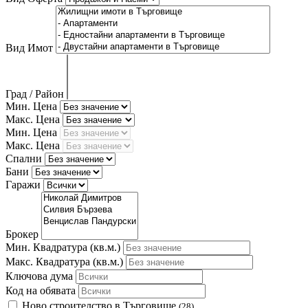
Вид Имот
Град / Район
Мин. Цена
Макс. Цена
Мин. Цена
Макс. Цена
Спални
Бани
Гаражи
Брокер
Мин. Квадратура
(кв.м.)
Макс. Квадратура
(кв.м.)
Ключова дума
Код на обявата
Ново строителство в Търговище
(28)