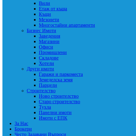
Вили
Етаж от къща
Къщи
Мезонети
Многостайни апартаменти
Бизнес Имоти
Заведения
Магазини
Офиси
Промишлени
Складове
Хотели
Други имоти
Гаражи и паркоместа
Земеделска земя
Парцели
Строителство
Ново строителство
Старо строителство
Тухла
Панелни имоти
Имоти с ЕПК
За Нас
Брокери
Често Задавани Въпроси