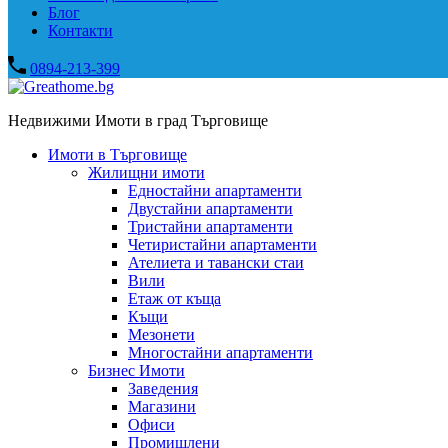
Блог
Контакти
0894-213-399
Недвижими Имоти в град Търговище
Имоти в Търговище
Жилищни имоти
Едностайни апартаменти
Двустайни апартаменти
Тристайни апартаменти
Четиристайни апартаменти
Ателиета и тавански стаи
Вили
Етаж от къща
Къщи
Мезонети
Многостайни апартаменти
Бизнес Имоти
Заведения
Магазини
Офиси
Промишлени