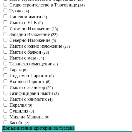
Старо строителство в Търговище
(34)
Тухла
(54)
Панелни имоти
(5)
Имоти с ЕПК
(0)
Източно Изложение
(13)
Западно Изложение
(22)
Северно Изложение
(5)
Имоти с южно изложение
(29)
Имоти с балкон
(28)
Имоти с маза
(34)
Таванско помещение
(8)
Гараж
(8)
Подземен Паркинг
(0)
Външен Паркинг
(8)
Имоти с асансьор
(20)
Газифицирани имоти
(3)
Имоти с климатик
(4)
Пералня
(0)
Сушилня
(0)
Миялна Машина
(0)
Басейн
(2)
Допълнителни критерии за търсене