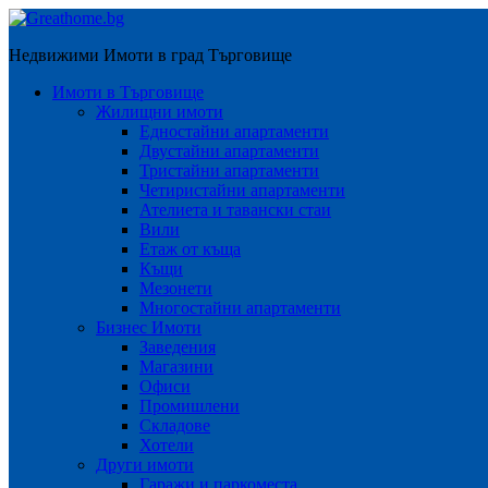
Недвижими Имоти в град Търговище
Имоти в Търговище
Жилищни имоти
Едностайни апартаменти
Двустайни апартаменти
Тристайни апартаменти
Четиристайни апартаменти
Ателиета и тавански стаи
Вили
Етаж от къща
Къщи
Мезонети
Многостайни апартаменти
Бизнес Имоти
Заведения
Магазини
Офиси
Промишлени
Складове
Хотели
Други имоти
Гаражи и паркоместа