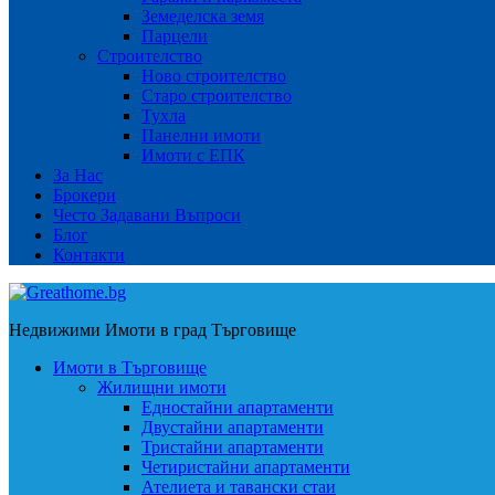
Земеделска земя
Парцели
Строителство
Ново строителство
Старо строителство
Тухла
Панелни имоти
Имоти с ЕПК
За Нас
Брокери
Често Задавани Въпроси
Блог
Контакти
Недвижими Имоти в град Търговище
Имоти в Търговище
Жилищни имоти
Едностайни апартаменти
Двустайни апартаменти
Тристайни апартаменти
Четиристайни апартаменти
Ателиета и тавански стаи