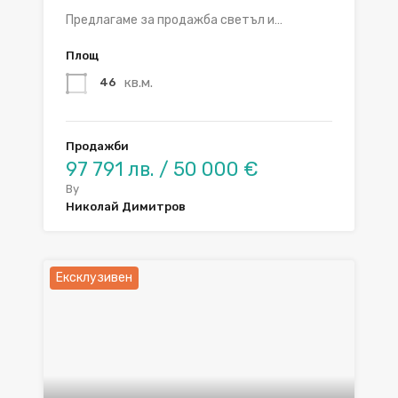
Предлагаме за продажба светъл и…
Площ
кв.м.
46
Продажби
97 791 лв. / 50 000 €
By
Николай Димитров
Ексклузивен