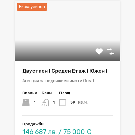
Ексклузивен
Двустаен ! Среден Етаж ! Южен !
Агенция за недвижими имоти Great…
Спални
Бани
Площ
кв.м.
1
59
1
Продажби
146 687 лв. / 75 000 €