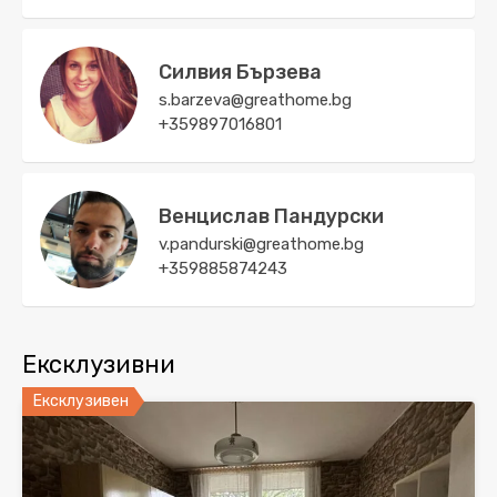
Силвия Бързева
s.barzeva@greathome.bg
+359897016801
Венцислав Пандурски
v.pandurski@greathome.bg
+359885874243
Ексклузивни
Ексклузивен