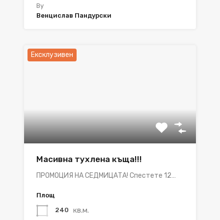
By
Венцислав Пандурски
Ексклузивен
Масивна тухлена къща!!!
ПРОМОЦИЯ НА СЕДМИЦАТА! Спестете 12…
Площ
кв.м.
240