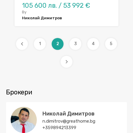
105 600 лв. / 53 992 €
By
Николай Димитров
1
2
3
4
5
Брокери
Николай Димитров
n.dimitrov@greathome.bg
+359894213399