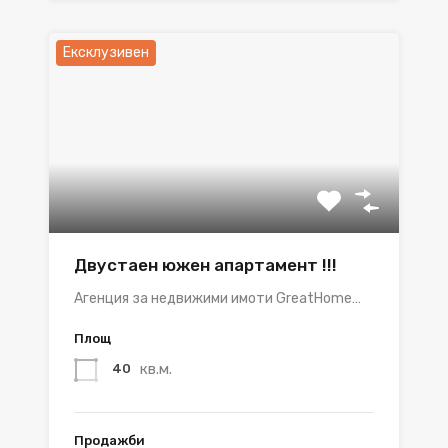
Ексклузивен
Двустаен южен апартамент !!!
Агенция за недвижими имоти GreatHome…
Площ
кв.м.
40
Продажби