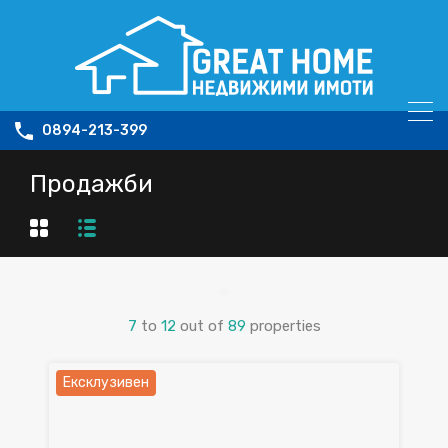
0894-213-399
Продажби
7
to
12
out of
89
properties
Ексклузивен