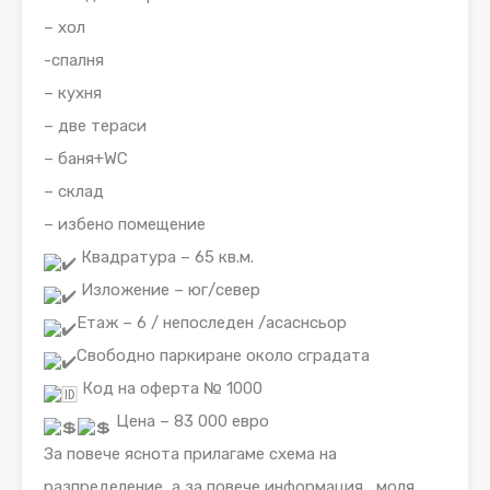
– хол
-спалня
– кухня
– две тераси
– баня+WC
– склад
– избено помещение
Квадратура – 65 кв.м.
Изложение – юг/север
Етаж – 6 / непоследен /асаснсьор
Свободно паркиране около сградата
Код на оферта № 1000
Цена – 83 000 евро
За повече яснота прилагаме схема на
разпределение ,а за повече информация , моля