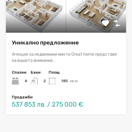
Уникално предложение
Агенция за недвижими имоти Great home представя
на вашето внимание…
Спални
Бани
Площ
4
185
кв.м.
2
Продажби
537 853 лв. / 275 000 €