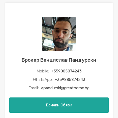
Брокер Венцислав Пандурски
Mobile:
+359885874243
WhatsApp:
+359885874243
Email:
v.pandurski@greathome.bg
Всички Обяви