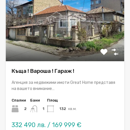
Къща ! Вароша ! Гараж !
Агенция за недвижими имоти Great Home представя
на вашето внимание…
Спални
Бани
Площ
2
132
кв.м.
1
332 490 лв. / 169 999 €