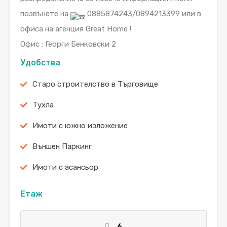
позвънете на
0885874243/0894213399 или в
офиса на агенция Great Home !
Офис : Георги Бенковски 2
Удобства
Старо строителство в Търговище
Тухла
Имоти с южно изложение
Външен Паркинг
Имоти с асансьор
Етаж
6