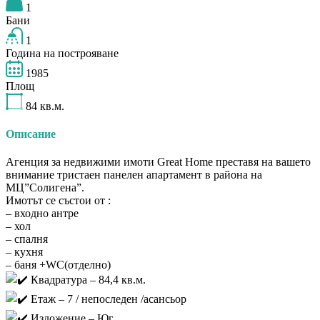
1
Бани
1
Година на построяване
1985
Площ
84
кв.м.
Описание
Агенция за недвижими имоти Great Home преставя на вашето
внимание тристаен панелен апартамент в района на
МЦ”Солигена”.
Имотът се състои от :
– входно антре
– хол
– спалня
– кухня
– баня +WC(отделно)
Квадратура – 84,4 кв.м.
Етаж – 7 / непоследен /асансьор
Изложение – Юг