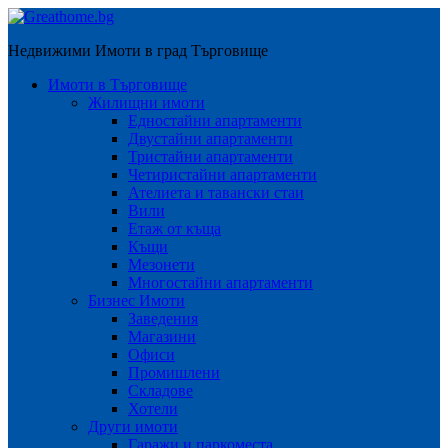
Недвижими Имоти в град Търговище
Имоти в Търговище
Жилищни имоти
Едностайни апартаменти
Двустайни апартаменти
Тристайни апартаменти
Четиристайни апартаменти
Ателиета и тавански стаи
Вили
Етаж от къща
Къщи
Мезонети
Многостайни апартаменти
Бизнес Имоти
Заведения
Магазини
Офиси
Промишлени
Складове
Хотели
Други имоти
Гаражи и паркоместа