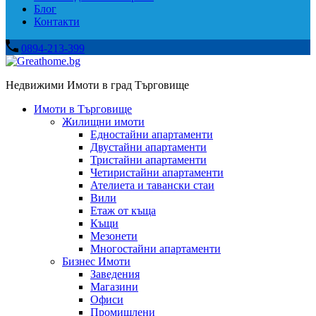
Блог
Контакти
0894-213-399
Недвижими Имоти в град Търговище
Имоти в Търговище
Жилищни имоти
Едностайни апартаменти
Двустайни апартаменти
Тристайни апартаменти
Четиристайни апартаменти
Ателиета и тавански стаи
Вили
Етаж от къща
Къщи
Мезонети
Многостайни апартаменти
Бизнес Имоти
Заведения
Магазини
Офиси
Промишлени