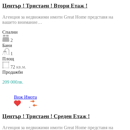
Център ! Тристаен ! Втори Етаж !
Агенция за недвижими имоти Great Home представя на
вашето внимание…
Спални
2
Бани
1
Площ
72
кв.м.
Продажби
209 000лв.
Виж Имота
Център ! Тристаен ! Среден Етаж !
Агенция за недвижими имоти Great Home представя на