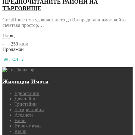
ПРЕДПОЧИТАНИТЕ РАЙОНИ НА
ТЪРГОВИЩЕ
GreatHome има удоволствието да Ви представи имот, който
съчетава простор,…
Площ
250
кв.м.
Продажби
586 749лв.
Жилищни Имоти
Едностайни
Двустайни
Тристайни
Четиристайни
Ателиета
Вили
Етаж от къща
Къщи