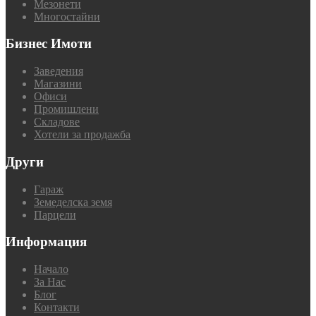
Мезонети
Многостайни
Бизнес Имоти
Заведения
Магазини
Офиси
Промишлени
Складове
Хотели за продажба
Други
Гараж
Земеделска земя
Парцели
Информация
Начало
За Нас
Блог
Контакти