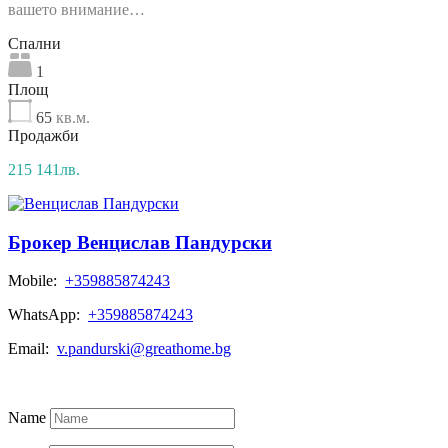
вашето внимание…
Спални
1
Площ
65
кв.м.
Продажби
215 141лв.
Брокер Венцислав Пандурски
Mobile:
+359885874243
WhatsApp:
+359885874243
Email:
v.pandurski@greathome.bg
Всички Обяви
Name