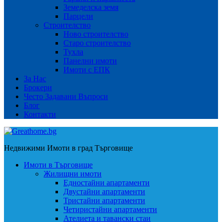
Земеделска земя
Парцели
Строителство
Ново строителство
Старо строителство
Тухла
Панелни имоти
Имоти с ЕПК
За Нас
Брокери
Често Задавани Въпроси
Блог
Контакти
Недвижими Имоти в град Търговище
Имоти в Търговище
Жилищни имоти
Едностайни апартаменти
Двустайни апартаменти
Тристайни апартаменти
Четиристайни апартаменти
Ателиета и тавански стаи