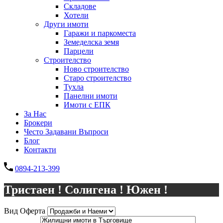
Складове
Хотели
Други имоти
Гаражи и паркоместа
Земеделска земя
Парцели
Строителство
Ново строителство
Старо строителство
Тухла
Панелни имоти
Имоти с ЕПК
За Нас
Брокери
Често Задавани Въпроси
Блог
Контакти
0894-213-399
Тристаен ! Солигена ! Южен !
Вид Оферта