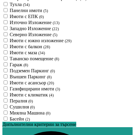
Тухла
(54)
Панелни имоти
(5)
Имоти с ЕПК
(0)
Източно Изложение
(13)
Западно Изложение
(22)
Северно Изложение
(5)
Имоти с южно изложение
(29)
Имоти с балкон
(28)
Имоти с маза
(34)
Таванско помещение
(8)
Гараж
(8)
Подземен Паркинг
(0)
Външен Паркинг
(8)
Имоти с асансьор
(20)
Газифицирани имоти
(3)
Имоти с климатик
(4)
Пералня
(0)
Сушилня
(0)
Миялна Машина
(0)
Басейн
(2)
Допълнителни критерии за търсене