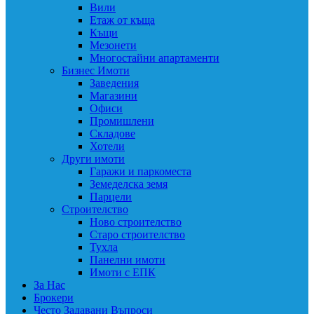
Вили
Етаж от къща
Къщи
Мезонети
Многостайни апартаменти
Бизнес Имоти
Заведения
Магазини
Офиси
Промишлени
Складове
Хотели
Други имоти
Гаражи и паркоместа
Земеделска земя
Парцели
Строителство
Ново строителство
Старо строителство
Тухла
Панелни имоти
Имоти с ЕПК
За Нас
Брокери
Често Задавани Въпроси