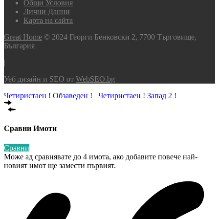
Общи Условия
Лични Данни
Карта на сайта
Great Home
© 2024 Георги Бенковски 2, 7700 Търговище,
България
|
Уеб дизайн и SEO от
WebSEO.bg
Четиристаен ! Обзаведен !
Четиристаен ! Запад 2 !
Сравни Имоти
Сравни
Може ад сравнявате до 4 имота, ако добавите повече най-
новият имот ще замести първият.