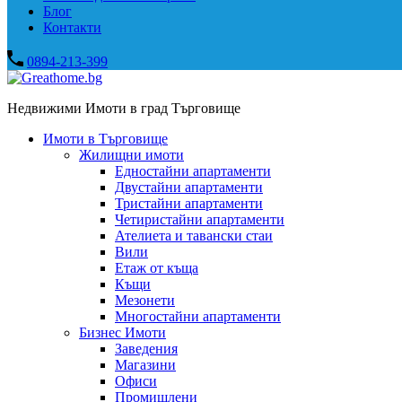
Блог
Контакти
0894-213-399
Недвижими Имоти в град Търговище
Имоти в Търговище
Жилищни имоти
Едностайни апартаменти
Двустайни апартаменти
Тристайни апартаменти
Четиристайни апартаменти
Ателиета и тавански стаи
Вили
Етаж от къща
Къщи
Мезонети
Многостайни апартаменти
Бизнес Имоти
Заведения
Магазини
Офиси
Промишлени