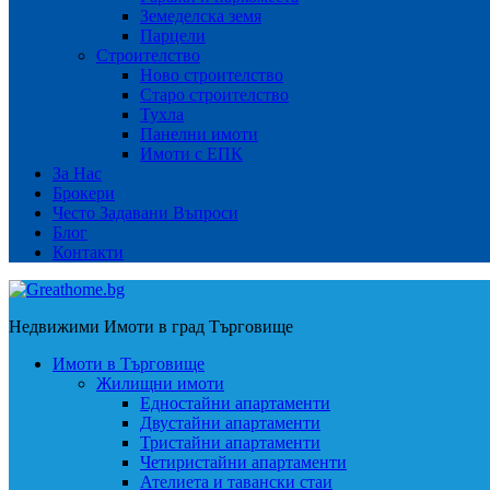
Земеделска земя
Парцели
Строителство
Ново строителство
Старо строителство
Тухла
Панелни имоти
Имоти с ЕПК
За Нас
Брокери
Често Задавани Въпроси
Блог
Контакти
Недвижими Имоти в град Търговище
Имоти в Търговище
Жилищни имоти
Едностайни апартаменти
Двустайни апартаменти
Тристайни апартаменти
Четиристайни апартаменти
Ателиета и тавански стаи