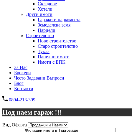
Складове
Хотели
Други имоти
Гаражи и паркоместа
Земеделска земя
Парцели
Строителство
Ново строителство
Старо строителство
Тухла
Панелни имоти
Имоти с ЕПК
За Нас
Брокери
Често Задавани Въпроси
Блог
Контакти
0894-213-399
Под наем гараж !!!
Вид Оферта