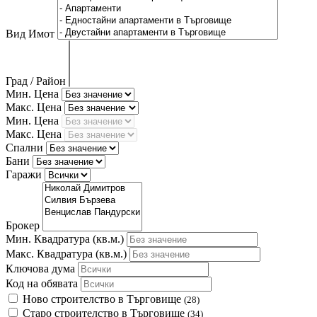
Вид Имот
Град / Район
Мин. Цена
Макс. Цена
Мин. Цена
Макс. Цена
Спални
Бани
Гаражи
Брокер
Мин. Квадратура
(кв.м.)
Макс. Квадратура
(кв.м.)
Ключова дума
Код на обявата
Ново строителство в Търговище
(28)
Старо строителство в Търговище
(34)