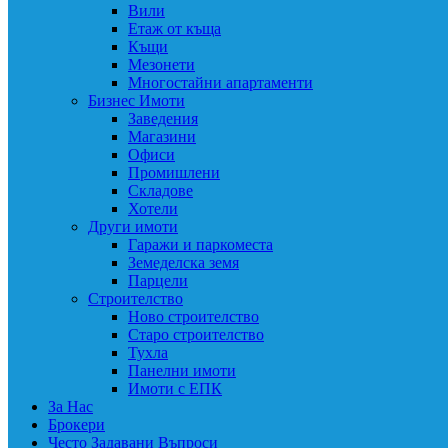
Вили
Етаж от къща
Къщи
Мезонети
Многостайни апартаменти
Бизнес Имоти
Заведения
Магазини
Офиси
Промишлени
Складове
Хотели
Други имоти
Гаражи и паркоместа
Земеделска земя
Парцели
Строителство
Ново строителство
Старо строителство
Тухла
Панелни имоти
Имоти с ЕПК
За Нас
Брокери
Често Задавани Въпроси