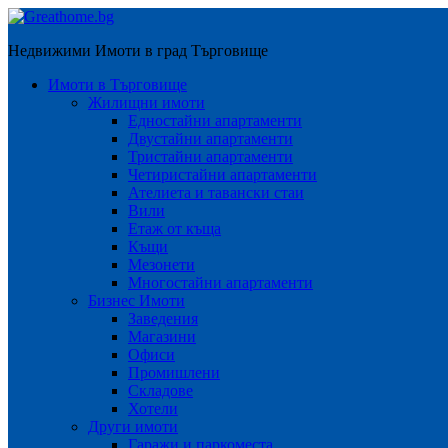
Недвижими Имоти в град Търговище
Имоти в Търговище
Жилищни имоти
Едностайни апартаменти
Двустайни апартаменти
Тристайни апартаменти
Четиристайни апартаменти
Ателиета и тавански стаи
Вили
Етаж от къща
Къщи
Мезонети
Многостайни апартаменти
Бизнес Имоти
Заведения
Магазини
Офиси
Промишлени
Складове
Хотели
Други имоти
Гаражи и паркоместа