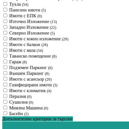
Тухла
(54)
Панелни имоти
(5)
Имоти с ЕПК
(0)
Източно Изложение
(13)
Западно Изложение
(22)
Северно Изложение
(5)
Имоти с южно изложение
(29)
Имоти с балкон
(28)
Имоти с маза
(34)
Таванско помещение
(8)
Гараж
(8)
Подземен Паркинг
(0)
Външен Паркинг
(8)
Имоти с асансьор
(20)
Газифицирани имоти
(3)
Имоти с климатик
(4)
Пералня
(0)
Сушилня
(0)
Миялна Машина
(0)
Басейн
(2)
Допълнителни критерии за търсене