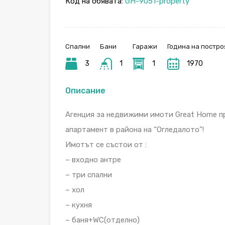
Код на обявата:
GH-9051-property
Спални
Бани
Гаражи
Година на постро
3
1
1
1970
Описание
Агенция за недвижими имоти Great Home п
апартамент в района на “Огледалото”!
Имотът се състои от :
– входно антре
– три спални
– хол
– кухня
– баня+WC(отделно)