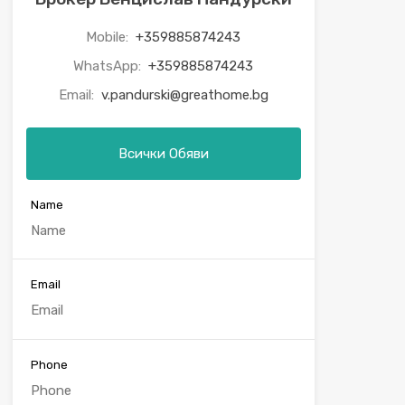
Mobile:
+359885874243
WhatsApp:
+359885874243
Email:
v.pandurski@greathome.bg
Всички Обяви
Name
Email
Phone