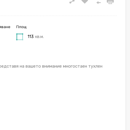
яване
Площ
113
кв.м.
редставя на вашето внимание многостаен тухлен