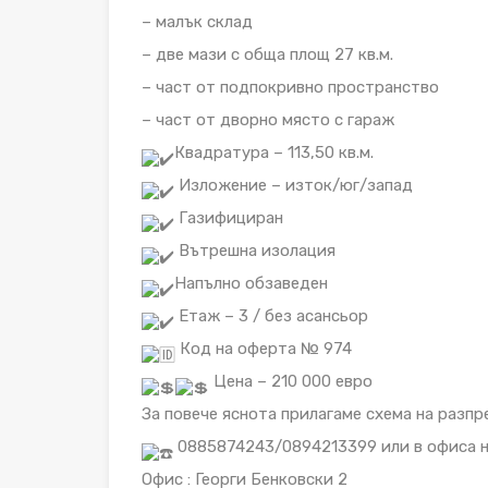
– малък склад
– две мази с обща площ 27 кв.м.
– част от подпокривно пространство
– част от дворно място с гараж
Квадратура – 113,50 кв.м.
Изложение – изток/юг/запад
Газифициран
Вътрешна изолация
Напълно обзаведен
Етаж – 3 / без асансьор
Код на оферта № 974
Цена – 210 000 евро
За повече яснота прилагаме схема на разпр
0885874243/0894213399 или в офиса на
Офис : Георги Бенковски 2