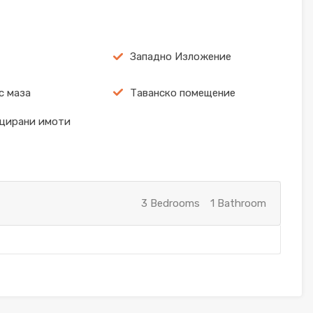
Западно Изложение
с маза
Таванско помещение
цирани имоти
3 Bedrooms
1 Bathroom