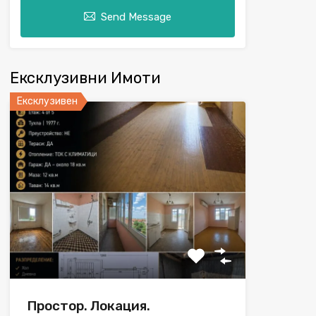
Send Message
Ексклузивни Имоти
Ексклузивен
Простор. Локация.