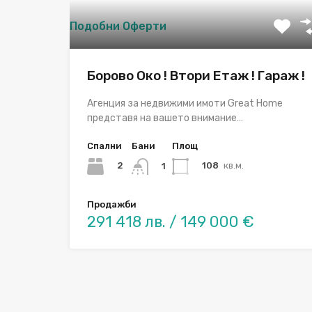
Подобни Оферти
Борово Око ! Втори Етаж ! Гараж !
Aгенция за недвижими имоти Great Home
представя на вашето внимание…
Спални
Бани
Площ
2
108
кв.м.
1
Продажби
291 418 лв. / 149 000 €