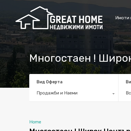
Имоти 
Многостаен ! Широк
Вид Оферта
Ви
Продажби и Наеми
Вс
Home