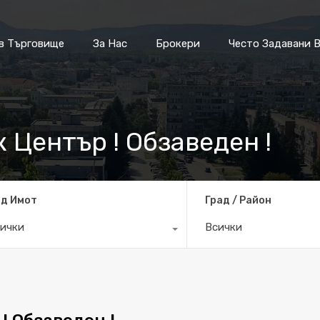
Имоти в Търговище
За Нас
Бр
в Търговище
За Нас
Брокери
Често Задавани 
 Център ! Обзаведен !
д Имот
Град / Район
ички
Всички