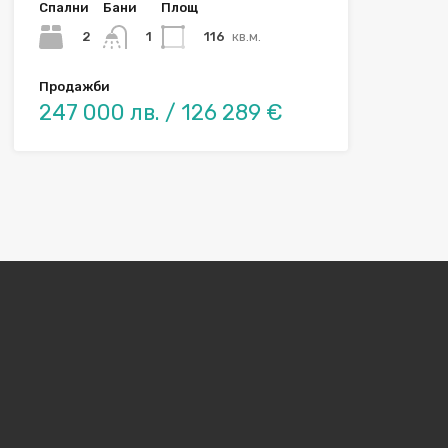
Спални
Бани
Площ
2
116
кв.м.
1
Продажби
247 000 лв. / 126 289 €