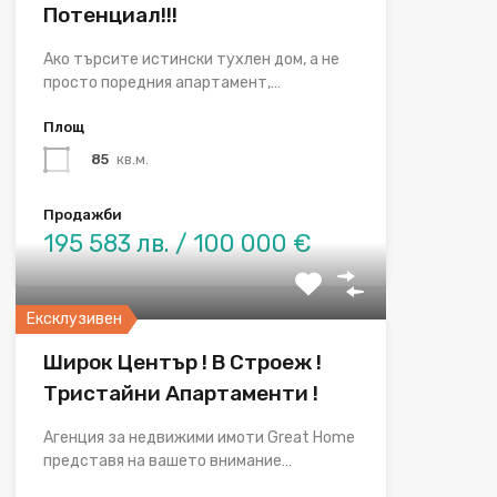
Потенциал!!!
Ако търсите истински тухлен дом, а не
просто поредния апартамент,…
Площ
85
кв.м.
Продажби
195 583 лв. / 100 000 €
Ексклузивен
Широк Център ! В Строеж !
Тристайни Апартаменти !
Агенция за недвижими имоти Great Home
представя на вашето внимание…