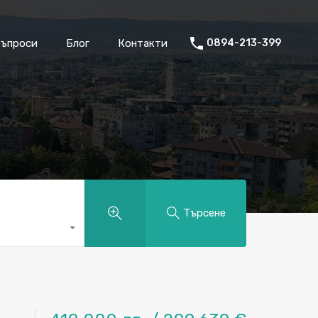
окери
Често Задавани Въпроси
Блог
Контакти
Въпроси
Блог
Контакти
0894-213-399
Търсене