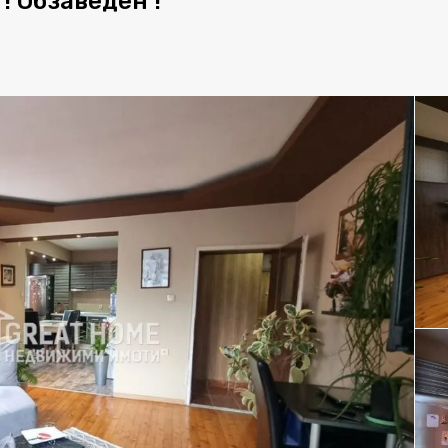
! Обзаведен !