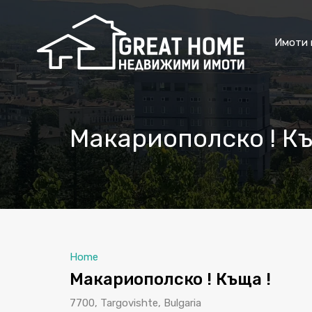
Имоти 
Макариополско ! Къ
Home
Макариополско ! Къща !
7700, Targovishte, Bulgaria