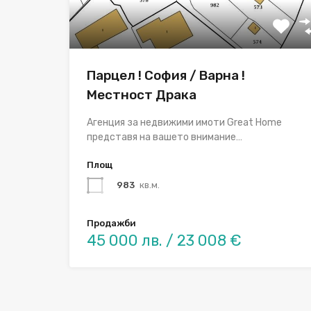
Парцел ! София / Варна !
Местност Драка
Агенция за недвижими имоти Great Home
представя на вашето внимание…
Площ
983
кв.м.
Продажби
45 000 лв. / 23 008 €