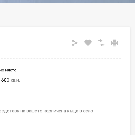
но място
680
кв.м.
едставя на вашето керпичена къща в село