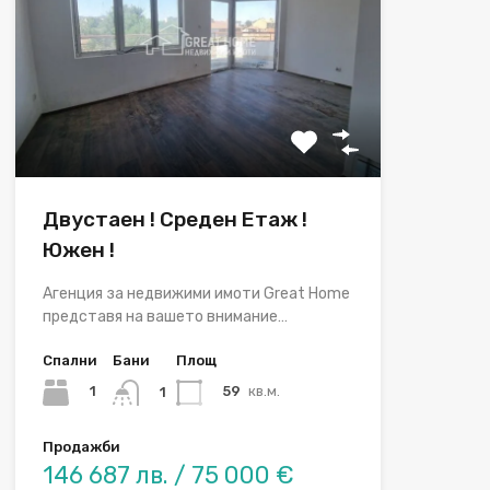
Двустаен ! Среден Етаж !
Южен !
Агенция за недвижими имоти Great Home
представя на вашето внимание…
Спални
Бани
Площ
1
59
кв.м.
1
Продажби
146 687 лв. / 75 000 €