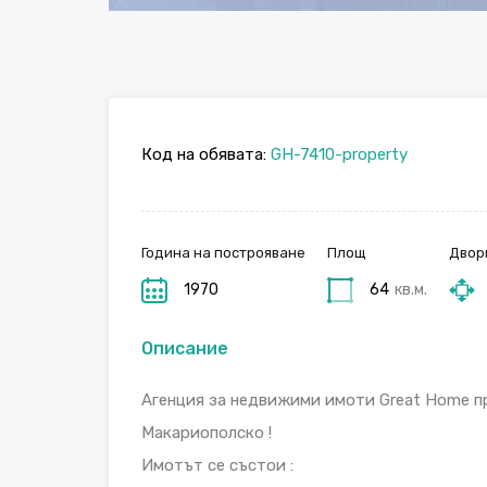
Код на обявата:
GH-7410-property
Година на построяване
Площ
Двор
1970
64
кв.м.
Описание
Агенция за недвижими имоти Great Home пр
Макариополско !
Имотът се състои :