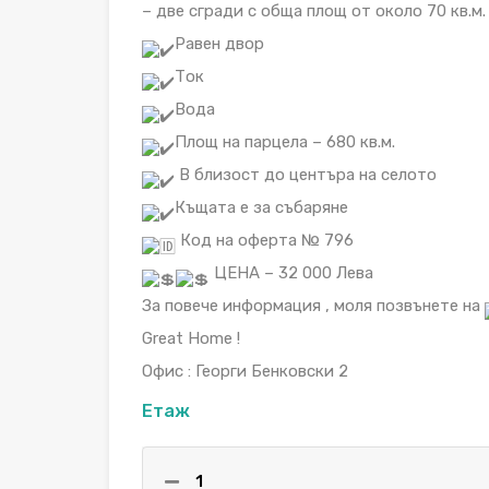
– две сгради с обща площ от около 70 кв.м.
Равен двор
Ток
Вода
Площ на парцела – 680 кв.м.
В близост до центъра на селото
Къщата е за събаряне
Код на оферта № 796
ЦЕНА – 32 000 Лева
За повече информация , моля позвънете на
Great Home !
Oфис : Георги Бенковски 2
Етаж
1