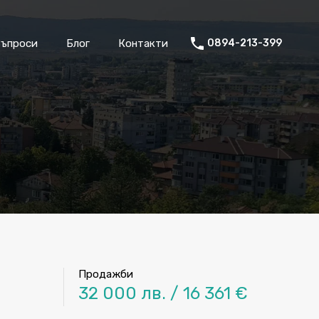
окери
Често Задавани Въпроси
Блог
Контакти
Въпроси
Блог
Контакти
0894-213-399
Продажби
32 000 лв. / 16 361 €