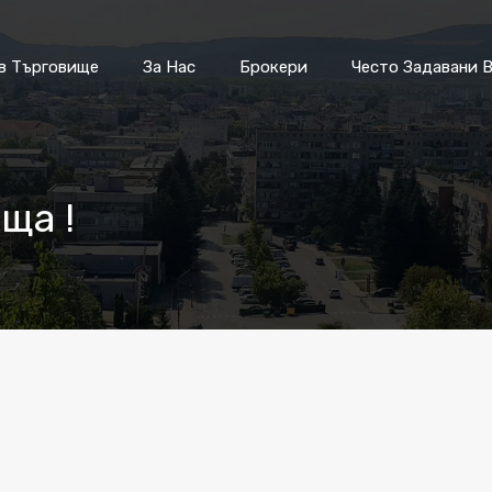
Имоти в Търговище
За Нас
Бр
в Търговище
За Нас
Брокери
Често Задавани 
ща !