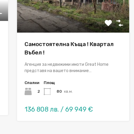
Самостоятелна Къща ! Квартал
Въбел !
Aгенция за недвижими имоти Great Home
представя на вашето внимание…
Спални
Площ
2
80
кв.м.
136 808 лв. / 69 949 €