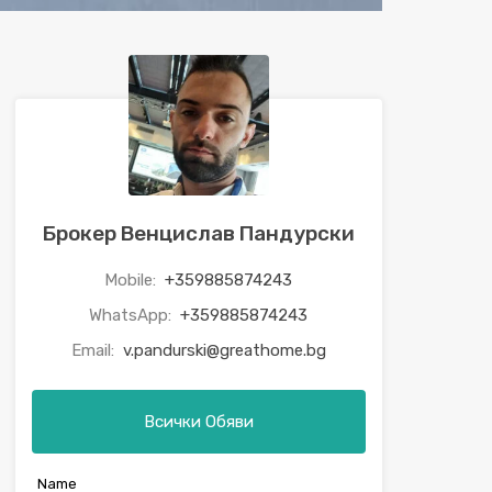
Брокер Венцислав Пандурски
Mobile:
+359885874243
WhatsApp:
+359885874243
Email:
v.pandurski@greathome.bg
Всички Обяви
Name