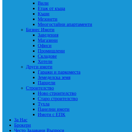
Вили
Етаж от къща
Къщи
Мезонети
Многостайни апартаменти
Бизнес Имоти
Заведения
Магазини
Офиси
Промишлени
Складове
Хотели
Други имоти
Гаражи и паркоместа
Земеделска земя
Парцели
Строителство
Ново строителство
Старо строителство
Тухла
Панелни имоти
Имоти с ЕПК
За Нас
Брокери
Често Задавани Въпроси