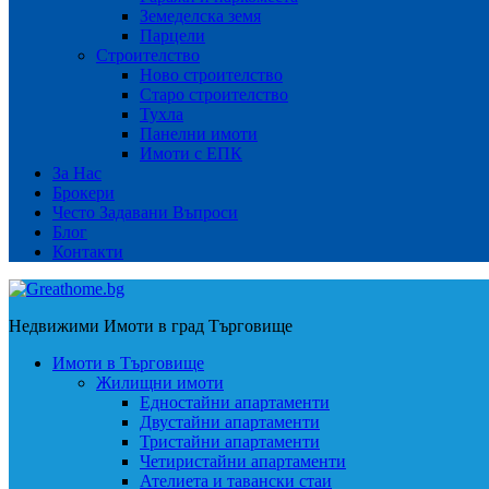
Земеделска земя
Парцели
Строителство
Ново строителство
Старо строителство
Тухла
Панелни имоти
Имоти с ЕПК
За Нас
Брокери
Често Задавани Въпроси
Блог
Контакти
Недвижими Имоти в град Търговище
Имоти в Търговище
Жилищни имоти
Едностайни апартаменти
Двустайни апартаменти
Тристайни апартаменти
Четиристайни апартаменти
Ателиета и тавански стаи