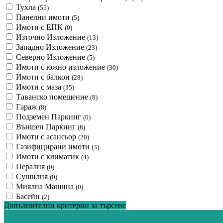
Тухла
(55)
Панелни имоти
(5)
Имоти с ЕПК
(0)
Източно Изложение
(13)
Западно Изложение
(23)
Северно Изложение
(5)
Имоти с южно изложение
(30)
Имоти с балкон
(28)
Имоти с маза
(35)
Таванско помещение
(8)
Гараж
(8)
Подземен Паркинг
(0)
Външен Паркинг
(8)
Имоти с асансьор
(20)
Газифицирани имоти
(3)
Имоти с климатик
(4)
Пералня
(0)
Сушилня
(0)
Миялна Машина
(0)
Басейн
(2)
Допълнителни критерии за търсене