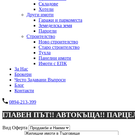
Складове
Хотели
Други имоти
Гаражи и паркоместа
Земеделска земя
Парцели
Строителство
Ново строителство
Старо строителство
Тухла
Панелни имоти
Имоти с ЕПК
За Нас
Брокери
Често Задавани Въпроси
Блог
Контакти
0894-213-399
ГЛАВЕН ПЪТ!! АВТОКЪЩА!! ПАРЦЕЛ
Вид Оферта