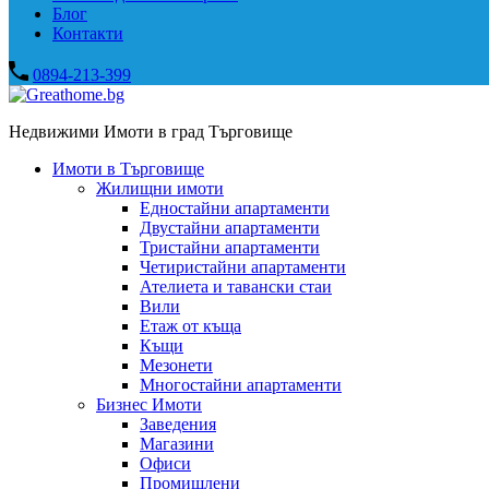
Блог
Контакти
0894-213-399
Недвижими Имоти в град Търговище
Имоти в Търговище
Жилищни имоти
Едностайни апартаменти
Двустайни апартаменти
Тристайни апартаменти
Четиристайни апартаменти
Ателиета и тавански стаи
Вили
Етаж от къща
Къщи
Мезонети
Многостайни апартаменти
Бизнес Имоти
Заведения
Магазини
Офиси
Промишлени