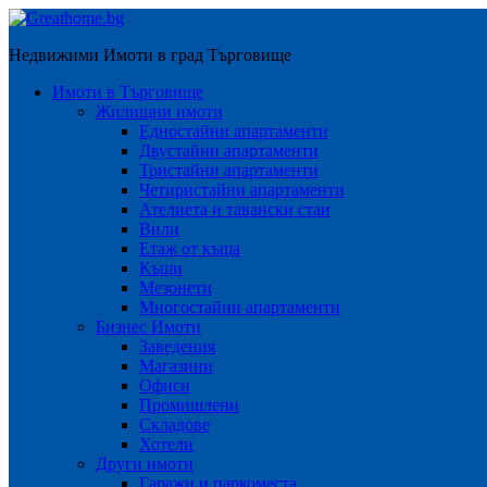
Недвижими Имоти в град Търговище
Имоти в Търговище
Жилищни имоти
Едностайни апартаменти
Двустайни апартаменти
Тристайни апартаменти
Четиристайни апартаменти
Ателиета и тавански стаи
Вили
Етаж от къща
Къщи
Мезонети
Многостайни апартаменти
Бизнес Имоти
Заведения
Магазини
Офиси
Промишлени
Складове
Хотели
Други имоти
Гаражи и паркоместа