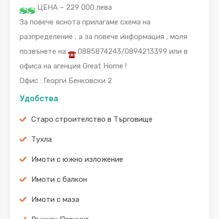
ЦЕНА – 229 000 лева
За повече яснота прилагаме схема на
разпределение , а за повече информация , моля
позвънете на
0885874243/0894213399 или в
офиса на агенция Great Home !
Офис : Георги Бенковски 2
Удобства
Старо строителство в Търговище
Тухла
Имоти с южно изложение
Имоти с балкон
Имоти с маза