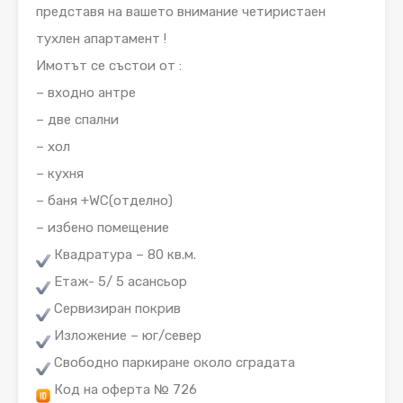
представя на вашето внимание четиристаен
тухлен апартамент !
Имотът се състои от :
– входно антре
– две спални
– хол
– кухня
– баня +WC(отделно)
– избено помещение
Квадратура – 80 кв.м.
Етаж- 5/ 5 асансьор
Сервизиран покрив
Изложение – юг/север
Свободно паркиране около сградата
Код на оферта № 726