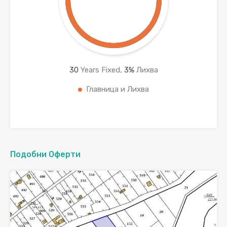
30
Years Fixed,
3
%
Лихва
Главница и Лихва
Подобни Оферти