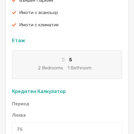
Външен Паркинг
Имоти с асансьор
Имоти с климатик
Етаж
5
2 Bedrooms
1 Bathroom
Кредитен Калкулатор
Период
Лихва