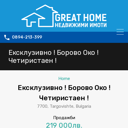
0894-213-399
Ексклузивно ! Борово Око !
Четиристаен !
Home
Ексклузивно ! Борово Око !
Четиристаен !
7700, Targovishte, Bulgaria
Продажби
219 000лв.